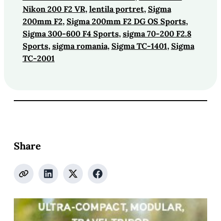
Nikon 200 F2 VR
, 
lentila portret
, 
Sigma
200mm F2
, 
Sigma 200mm F2 DG OS Sports
, 
Sigma 300-600 F4 Sports
, 
sigma 70-200 F2.8
Sports
, 
sigma romania
, 
Sigma TC-1401
, 
Sigma
TC-2001
Share