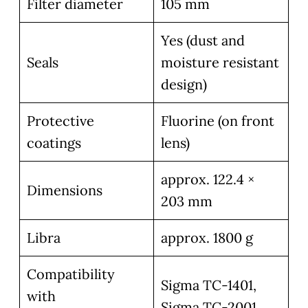
Filter diameter
105 mm
Yes (dust and
Seals
moisture resistant
design)
Protective
Fluorine (on front
coatings
lens)
approx. 122.4 ×
Dimensions
203 mm
Libra
approx. 1800 g
Compatibility
Sigma TC-1401,
with
Sigma TC-2001