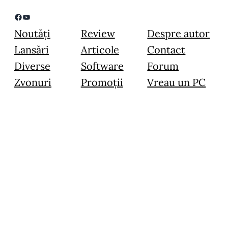
Facebook
YouTube
Noutăți
Review
Despre autor
Lansări
Articole
Contact
Diverse
Software
Forum
Zvonuri
Promoții
Vreau un PC
© 2015 – 2024 Image Blogging Instruments SRL – Toate drepturile
rezervate.
Toate materialele prezentate pe acest website sunt prioprietate intelectuală,
folosirea lor in orice scop fara acordul in scris al administratorului este strict
interzisa.