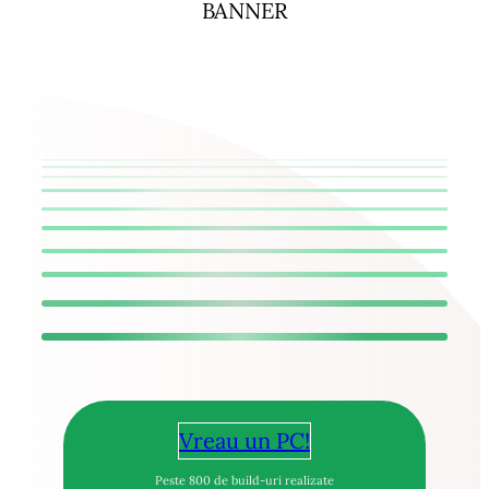
BANNER
Vreau un PC!
Peste 800 de build-uri realizate