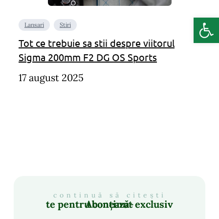
Deschide b
Lansari
Stiri
Tot ce trebuie sa stii despre viitorul
Sigma 200mm F2 DG OS Sports
17 august 2025
continuă să citești
Abonează-te pentru conținut exclusiv