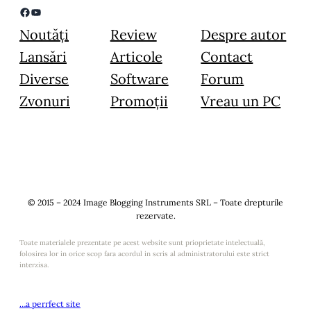
Facebook
YouTube
Noutăți
Review
Despre autor
Lansări
Articole
Contact
Diverse
Software
Forum
Zvonuri
Promoții
Vreau un PC
© 2015 – 2024 Image Blogging Instruments SRL – Toate drepturile
rezervate.
Toate materialele prezentate pe acest website sunt prioprietate intelectuală,
folosirea lor in orice scop fara acordul in scris al administratorului este strict
interzisa.
…a perrfect site