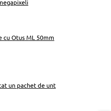
megapixeli
ive cu Otus ML 50mm
cat un pachet de unt