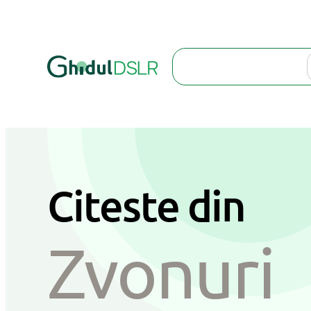
Sari
la
Search
conținut
Citeste din
Zvonuri