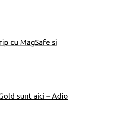
rip cu MagSafe si
old sunt aici – Adio