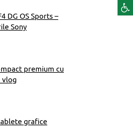
Deschide b
4 DG OS Sports –
ile Sony
Compact premium cu
 vlog
ablete grafice