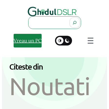
Sari
la
Search
conținut
Vreau un PC
Citeste din
Noutati