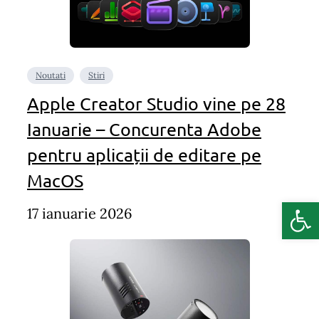
Noutati
Stiri
Apple Creator Studio vine pe 28
Ianuarie – Concurenta Adobe
pentru aplicații de editare pe
MacOS
Deschide b
17 ianuarie 2026