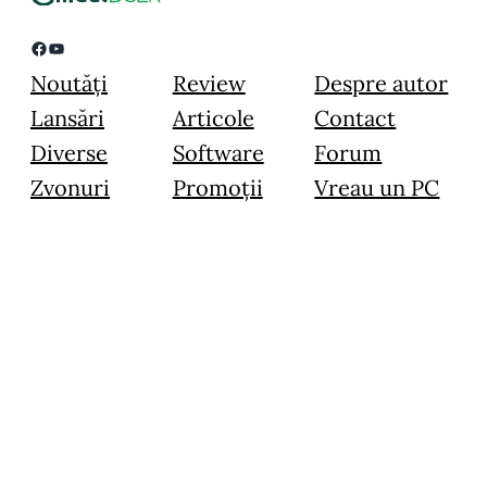
Facebook
YouTube
Noutăți
Review
Despre autor
Lansări
Articole
Contact
Diverse
Software
Forum
Zvonuri
Promoții
Vreau un PC
© 2015 – 2024 Image Blogging Instruments SRL – Toate drepturile
rezervate.
Toate materialele prezentate pe acest website sunt prioprietate intelectuală,
folosirea lor in orice scop fara acordul in scris al administratorului este strict
interzisa.