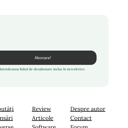
i întotdeauna linkul de dezabonare inclus în newsletter.
utăți
Review
Despre autor
nsări
Articole
Contact
verse
Software
Forum