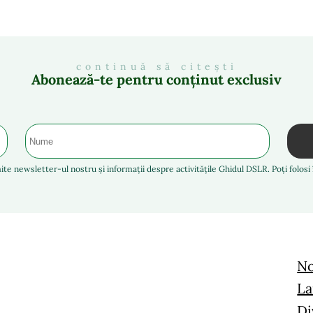
continuă să citești
Abonează-te pentru conținut exclusiv
ite newsletter-ul nostru și informații despre activitățile Ghidul DSLR. Poți folos
No
La
Di