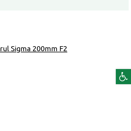
itorul Sigma 200mm F2
Deschide b