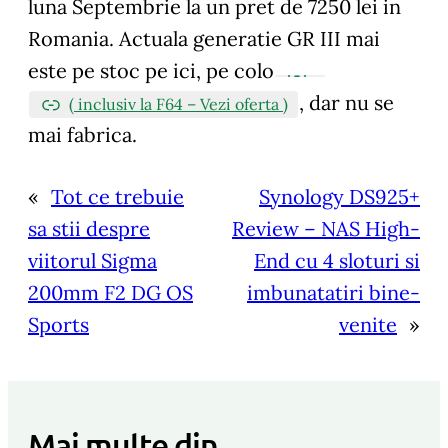
luna Septembrie la un pret de 7250 lei in
Romania. Actuala generatie GR III mai
este pe stoc pe ici, pe colo
, dar nu se
( inclusiv la F64 – Vezi oferta )
mai fabrica.
«
Tot ce trebuie
Synology DS925+
sa stii despre
Review – NAS High-
viitorul Sigma
End cu 4 sloturi si
200mm F2 DG OS
imbunatatiri bine-
Sports
venite
»
Mai multe din