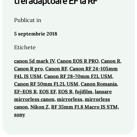
trei adaptoare EF la RF
Publicat in
5 septembrie 2018
Etichete
canon 5d mark IV
, 
Canon EOS R PRO
, 
Canon R
, 
Canon R pro
, 
Canon RF
, 
Canon RF 24-105mm
F4L IS USM
, 
Canon RF 28-70mm F2L USM
, 
Canon RF 50mm F1.2L USM
, 
Canon Romania
, 
EF-EOS R
, 
EOS EF
, 
EOS R
, 
fujifilm
, 
lansare
mirrorless canon
, 
mirrorless
, 
mirrorless
canon
, 
Nikon Z
, 
RF 35mm F1.8 Macro IS STM
, 
sony