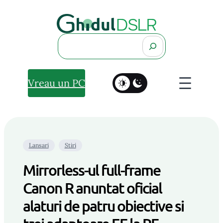
Search
Vreau un PC
Lansari
Stiri
Mirrorless-ul full-frame
Canon R anuntat oficial
alaturi de patru obiective si