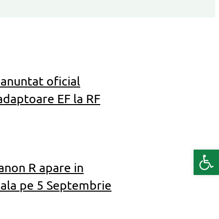
anuntat oficial
 adaptoare EF la RF
Deschide b
anon R apare in
ciala pe 5 Septembrie