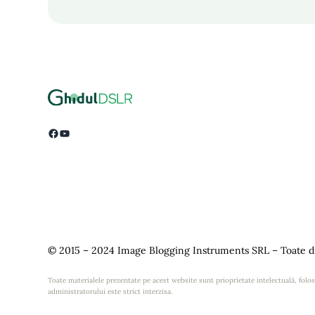
Facebook
YouTube
© 2015 – 2024 Image Blogging Instruments SRL – Toate dr
Toate materialele prezentate pe acest website sunt prioprietate intelectuală, folosi
administratorului este strict interzisa.