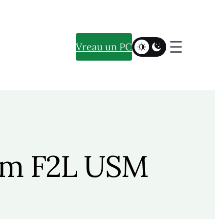
Vreau un PC
mm F2L USM