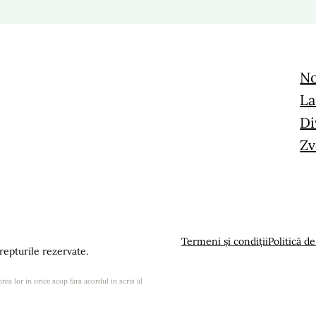
No
La
Di
Zv
Termeni și condiții
Politică de
epturile rezervate.
rea lor in orice scop fara acordul in scris al