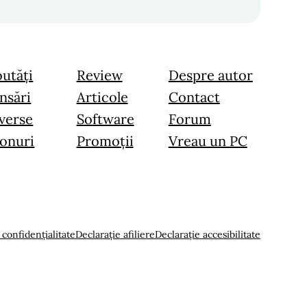
utăți
Review
Despre autor
nsări
Articole
Contact
verse
Software
Forum
onuri
Promoții
Vreau un PC
 confidențialitate
Declarație afiliere
Declarație accesibilitate