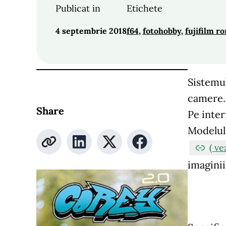
Publicat in
Etichete
4 septembrie 2018
f64
, 
fotohobby
, 
fujifilm r
Sistemul
camere. 
Share
Pe inter
Modelul 
( ve
imaginii