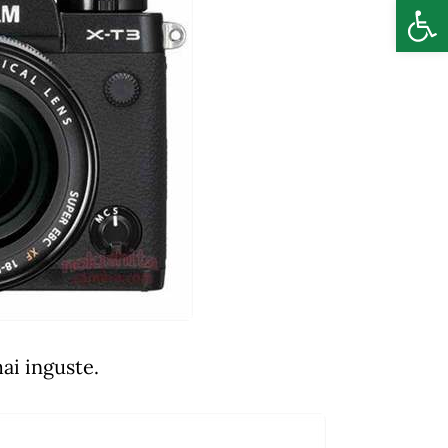
Deschide b
ai inguste.