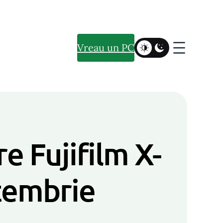
Vreau un PC
e Fujifilm X-
ptembrie