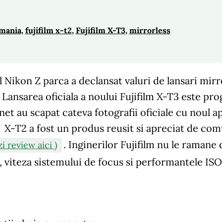
omania
, 
fujifilm x-t2
, 
Fujifilm X-T3
, 
mirrorless
 Nikon Z parca a declansat valuri de lansari mirr
Lansarea oficiala a noului Fujifilm X-T3 este p
net au scapat cateva fotografii oficiale cu noul ap
X-T2 a fost un produs reusit si apreciat de com
. Inginerilor Fujifilm nu le ramane
zi review aici )
, viteza sistemului de focus si performantele ISO