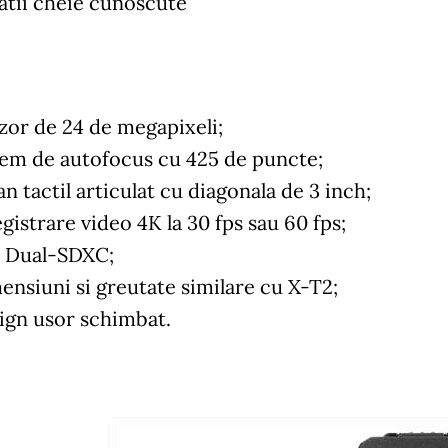
atii cheie cunoscute
zor de 24 de megapixeli;
tem de autofocus cu 425 de puncte;
n tactil articulat cu diagonala de 3 inch;
gistrare video 4K la 30 fps sau 60 fps;
t Dual-SDXC;
ensiuni si greutate similare cu X-T2;
ign usor schimbat.