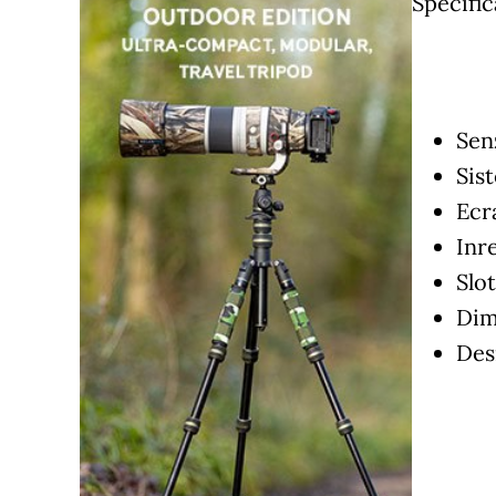
Specific
Sen
Sis
Ecra
Inre
Slo
Dim
Des