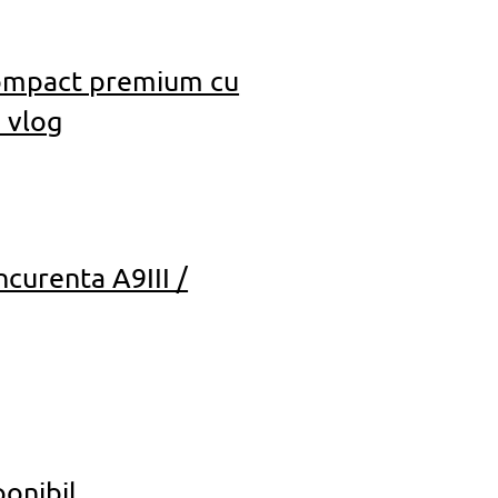
Compact premium cu
 vlog
ncurenta A9III /
ponibil