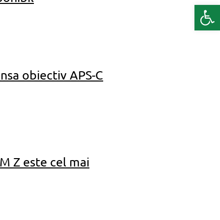
Deschide b
nsa obiectiv APS-C
M Z este cel mai