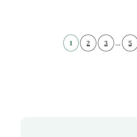
1
2
3
…
5