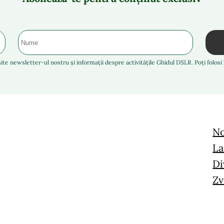
ite newsletter-ul nostru și informații despre activitățile Ghidul DSLR. Poți folos
No
La
Di
Zv