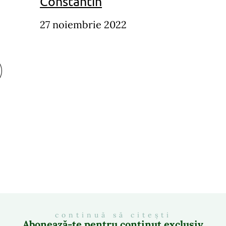
Constantin
27 noiembrie 2022
continuă să citești
Abonează-te pentru conținut exclusiv