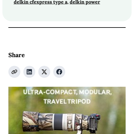
delkin cfexpress type a
, 
delkin power
Share