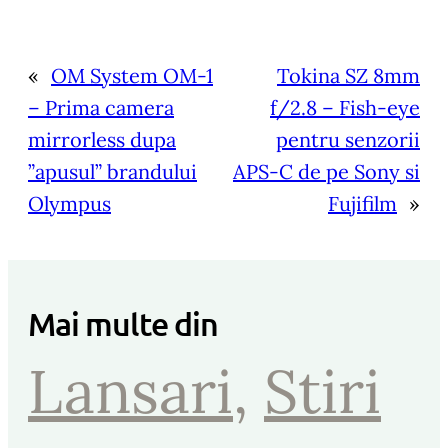
«
OM System OM-1
Tokina SZ 8mm
– Prima camera
f/2.8 – Fish-eye
mirrorless dupa
pentru senzorii
”apusul” brandului
APS-C de pe Sony si
Olympus
Fujifilm
»
Mai multe din
Lansari
, 
Stiri