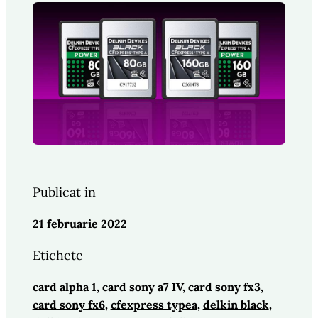
Publicat in
21 februarie 2022
Etichete
card alpha 1
, 
card sony a7 IV
, 
card sony fx3
, 
card sony fx6
, 
cfexpress typea
, 
delkin black
, 