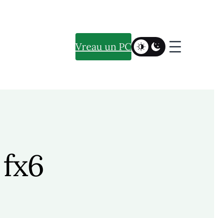
Vreau un PC
 fx6