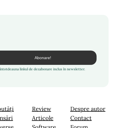
i întotdeauna linkul de dezabonare inclus în newsletter.
utăți
Review
Despre autor
nsări
Articole
Contact
verse
Software
Forum