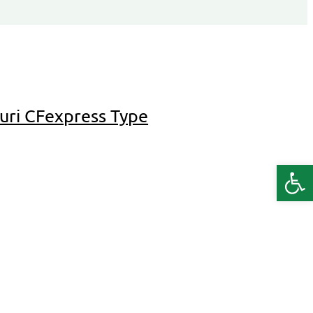
duri CFexpress Type
Deschide b