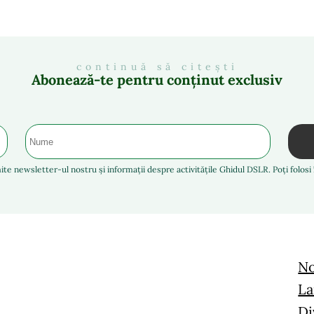
continuă să citești
Abonează-te pentru conținut exclusiv
ite newsletter-ul nostru și informații despre activitățile Ghidul DSLR. Poți folos
No
La
Di