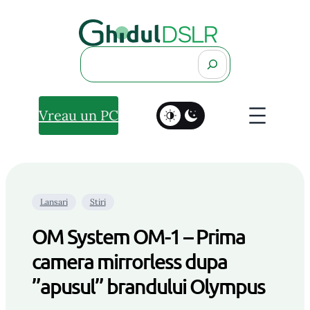
Search
Vreau un PC
Lansari
Stiri
OM System OM-1 – Prima
camera mirrorless dupa
”apusul” brandului Olympus