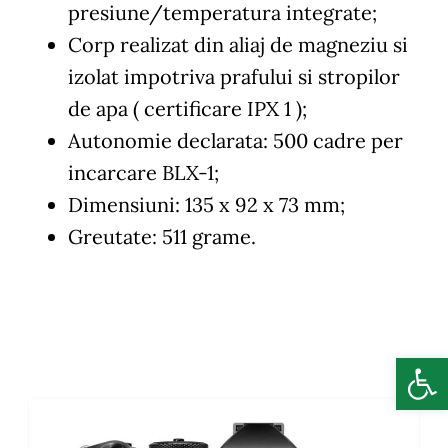
presiune/temperatura integrate;
Corp realizat din aliaj de magneziu si
izolat impotriva prafului si stropilor
de apa ( certificare IPX 1 );
Autonomie declarata: 500 cadre per
incarcare BLX-1;
Dimensiuni:
135 x 92 x 73 mm
;
Greutate: 511 grame.
Deschide b