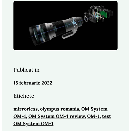
Publicat in
15 februarie 2022
Etichete
mirrorless
, 
olympus romania
, 
OM System
OM-1
, 
OM System OM-1 review
, 
OM-1
, 
test
OM System OM-1