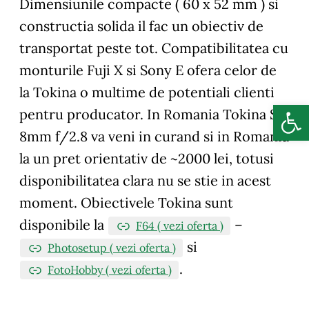
Dimensiunile compacte ( 60 x 52 mm ) si
constructia solida il fac un obiectiv de
transportat peste tot. Compatibilitatea cu
monturile Fuji X si Sony E ofera celor de
la Tokina o multime de potentiali clienti
Deschide b
pentru producator. In Romania Tokina SZ
8mm f/2.8 va veni in curand si in Romania
la un pret orientativ de ~2000 lei, totusi
disponibilitatea clara nu se stie in acest
moment. Obiectivele Tokina sunt
disponibile la
–
F64 ( vezi oferta )
si
Photosetup ( vezi oferta )
.
FotoHobby ( vezi oferta )