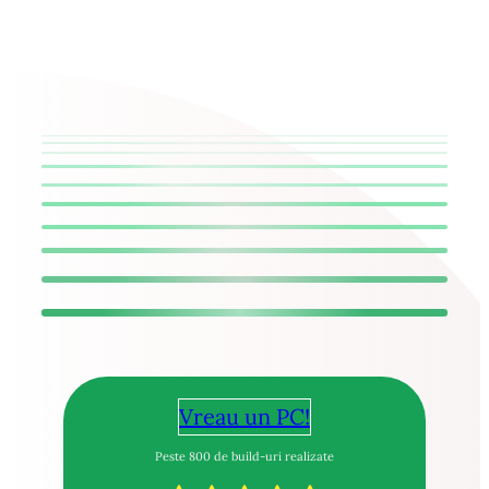
Vreau un PC!
Peste 800 de build-uri realizate