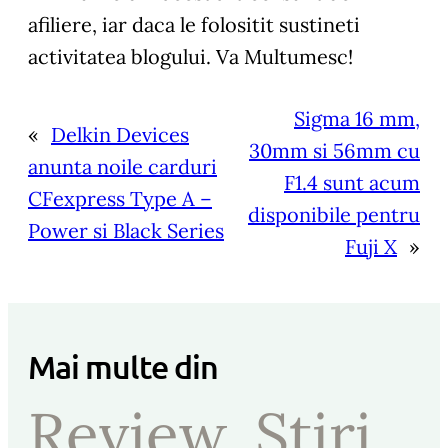
afiliere, iar daca le folositit sustineti
activitatea blogului. Va Multumesc!
Sigma 16 mm,
«
Delkin Devices
30mm si 56mm cu
anunta noile carduri
F1.4 sunt acum
CFexpress Type A –
disponibile pentru
Power si Black Series
Fuji X
»
Mai multe din
Review
, 
Stiri