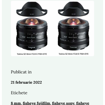
Publicat in
21 februarie 2022
Etichete
8 mm
, 
fisheye fujifilm
, 
fisheye sony
, 
fisheye