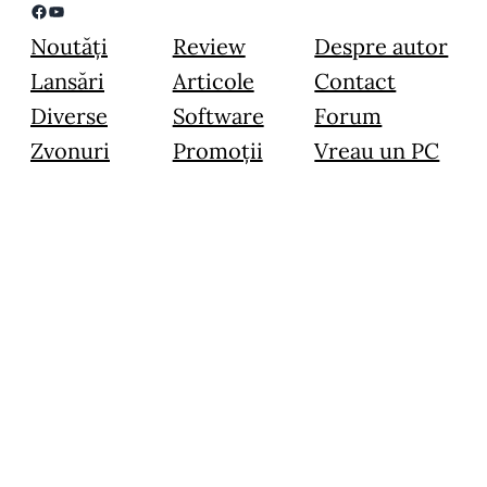
Facebook
YouTube
Noutăți
Review
Despre autor
Lansări
Articole
Contact
Diverse
Software
Forum
Zvonuri
Promoții
Vreau un PC
© 2015 – 2024 Image Blogging Instruments SRL – Toate drepturile
rezervate.
Toate materialele prezentate pe acest website sunt prioprietate intelectuală,
folosirea lor in orice scop fara acordul in scris al administratorului este strict
interzisa.
…a perrfect site