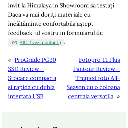
invit la Himalaya in Showroom sa testați.
Daca va mai doriți materiale cu
încălțăminte confortabila aștept
feedback-ul vostru in formularul de
.
AICI ( vezi contact )
«
ProGrade PG30
Fotopro T1 Plus
SSD Review –
Pantour Review –
Stocare compacta
Trepied foto All-
si rapida cu dubla
Season cu o coloana
interfata USB
centrala versatila
»