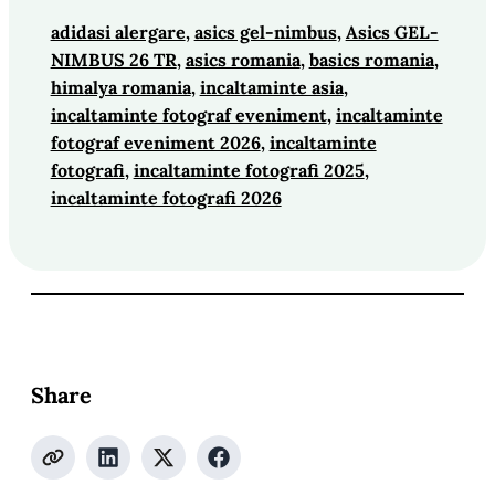
adidasi alergare
, 
asics gel-nimbus
, 
Asics GEL-
NIMBUS 26 TR
, 
asics romania
, 
basics romania
, 
himalya romania
, 
incaltaminte asia
, 
incaltaminte fotograf eveniment
, 
incaltaminte
fotograf eveniment 2026
, 
incaltaminte
fotografi
, 
incaltaminte fotografi 2025
, 
incaltaminte fotografi 2026
Share