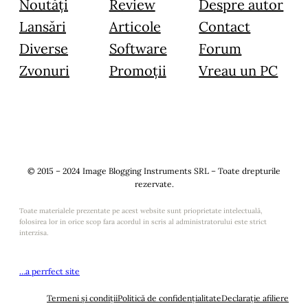
Noutăți
Review
Despre autor
Lansări
Articole
Contact
Diverse
Software
Forum
Zvonuri
Promoții
Vreau un PC
© 2015 – 2024 Image Blogging Instruments SRL – Toate drepturile
rezervate.
Toate materialele prezentate pe acest website sunt prioprietate intelectuală,
folosirea lor in orice scop fara acordul in scris al administratorului este strict
interzisa.
…a perrfect site
Termeni și condiții
Politică de confidențialitate
Declarație afiliere