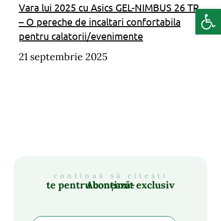
Vara lui 2025 cu Asics GEL-NIMBUS 26 TR
Deschide b
– O pereche de incaltari confortabila
pentru calatorii/evenimente
21 septembrie 2025
continuă să citești
Abonează-te pentru conținut exclusiv