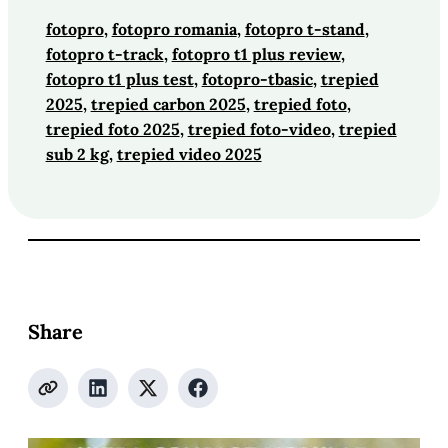
fotopro
, 
fotopro romania
, 
fotopro t-stand
, 
fotopro t-track
, 
fotopro t1 plus review
, 
fotopro t1 plus test
, 
fotopro-tbasic
, 
trepied
2025
, 
trepied carbon 2025
, 
trepied foto
, 
trepied foto 2025
, 
trepied foto-video
, 
trepied
sub 2 kg
, 
trepied video 2025
Share