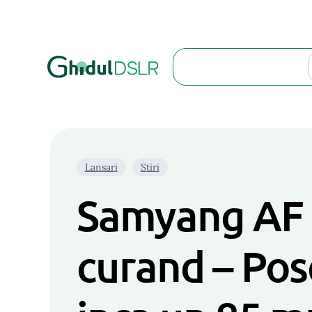
Search
Lansari
Stiri
Samyang AF 8
curand – Pos