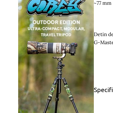
~77 mm s
Detin de
G-Master
Specifi