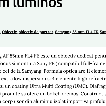
mm luminos
, 
Obiectiv
, 
obiectiv de portret
, 
Samyang 85 mm F1.4 FE
, 
Sa
 AF 85mm F1.4 FE este un obiectiv dedicat pentru
ocus si montura Sony FE ( compatibil full-frame 
e cei de la Samyang. Formula optica are 11 elemente
extra low dispersion si 4 elemente high refractiv
cu un coating Ultra Multi Coating (UMC). Diafra
i promite sa ofere un bokeh cremos. Constructia i
 corp usor din aluminiu izolat impotriva prafului 