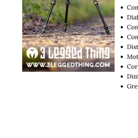
Com
Dia
Con
Com
Dis
Mot
Corp
Dim
Gre