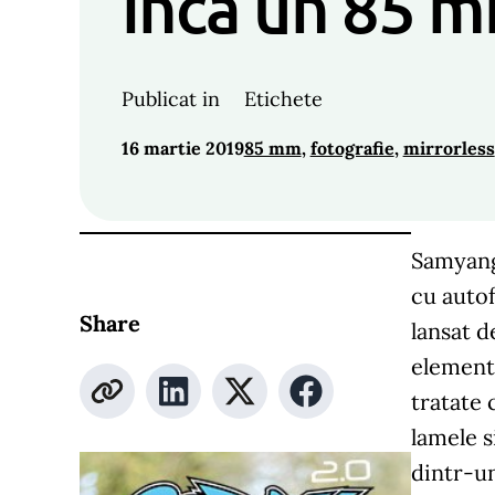
inca un 85 
Publicat in
Etichete
16 martie 2019
85 mm
, 
fotografie
, 
mirrorless
Samyang
cu autof
Share
lansat d
element 
tratate 
lamele s
dintr-un