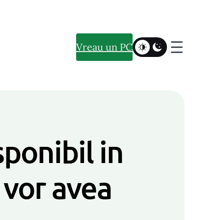
Vreau un PC
onibil in
 vor avea