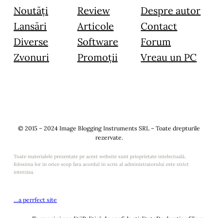
Noutăți
Review
Despre autor
Lansări
Articole
Contact
Diverse
Software
Forum
Zvonuri
Promoții
Vreau un PC
© 2015 – 2024 Image Blogging Instruments SRL – Toate drepturile
rezervate.
Toate materialele prezentate pe acest website sunt prioprietate intelectuală,
folosirea lor in orice scop fara acordul in scris al administratorului este strict
interzisa.
…a perrfect site