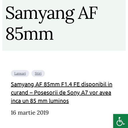
Samyang AF
85mm
Lansari
Stiri
Samyang AF 85mm F1.4 FE disponibil in
curand – Posesorii de Sony A7 vor avea
inca un 85 mm luminos
16 martie 2019
Deschide b