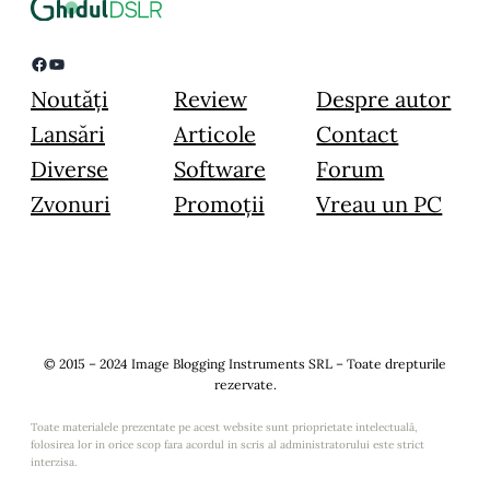
Facebook
YouTube
Noutăți
Review
Despre autor
Lansări
Articole
Contact
Diverse
Software
Forum
Zvonuri
Promoții
Vreau un PC
© 2015 – 2024 Image Blogging Instruments SRL – Toate drepturile
rezervate.
Toate materialele prezentate pe acest website sunt prioprietate intelectuală,
folosirea lor in orice scop fara acordul in scris al administratorului este strict
interzisa.