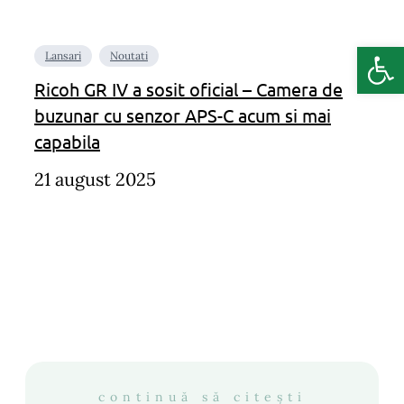
Deschide b
Lansari
Noutati
Ricoh GR IV a sosit oficial – Camera de
buzunar cu senzor APS-C acum si mai
capabila
21 august 2025
continuă să citești