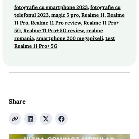
fotografie cu smartphone 2023
, 
fotografie cu
telefonul 2023
, 
magic 5 pro
, 
Realme 11
, 
Realme
11 Pro
, 
Realme 11 Pro review
, 
Realme 11 Pro+
5G
, 
Realme 11 Pro+ 5G review
, 
realme
romania
, 
smartphone 200 megapixeli
, 
test
Realme 11 Pro+ 5G
Share