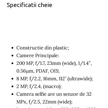
Specificatii cheie
Constructie din plastic;
Camere Principale:
200 MP, f/1.7, 23mm (wide), 1/1.4″,
0.56µm, PDAF, OIS;
8 MP, f/2.2, 16mm, 112˚ (ultrawide);
2 MP, f/2.4, (macro);
Camera selfie are un senzor de 32
MPx, f/2.5, 22mm (wide);