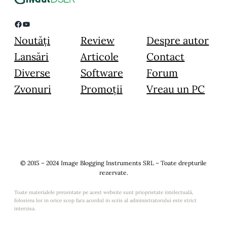
Facebook
YouTube
Noutăți
Review
Despre autor
Lansări
Articole
Contact
Diverse
Software
Forum
Zvonuri
Promoții
Vreau un PC
© 2015 – 2024 Image Blogging Instruments SRL – Toate drepturile
rezervate.
Toate materialele prezentate pe acest website sunt prioprietate intelectuală,
folosirea lor in orice scop fara acordul in scris al administratorului este strict
interzisa.