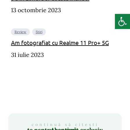
13 octombrie 2023
Deschide b
Review
Stiri
Am fotografiat cu Realme 11 Pro+ 5G
31 iulie 2023
continuă să citești
Abonează-te pentru conținut exclusiv