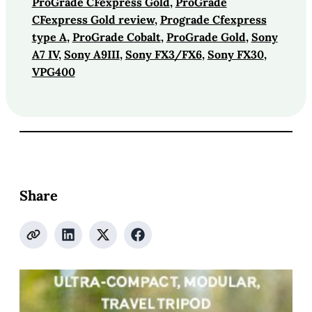
ProGrade CFexpress Gold
, 
ProGrade
CFexpress Gold review
, 
Prograde Cfexpress
type A
, 
ProGrade Cobalt
, 
ProGrade Gold
, 
Sony
A7 IV
, 
Sony A9III
, 
Sony FX3/FX6
, 
Sony FX30
, 
VPG400
Share