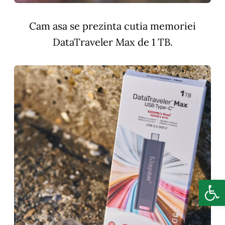
Cam asa se prezinta cutia memoriei
DataTraveler Max de 1 TB.
Deschide b