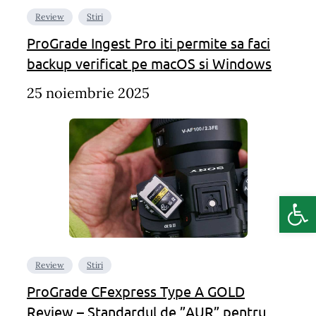
Review
Stiri
ProGrade Ingest Pro iti permite sa faci
backup verificat pe macOS si Windows
25 noiembrie 2025
Deschide b
Review
Stiri
ProGrade CFexpress Type A GOLD
Review – Standardul de ”AUR” pentru