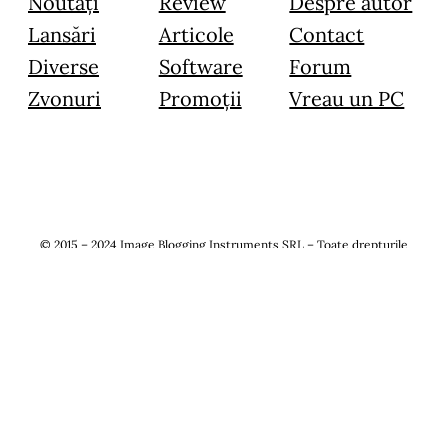
Noutăți
Review
Despre autor
Lansări
Articole
Contact
Diverse
Software
Forum
Zvonuri
Promoții
Vreau un PC
© 2015 – 2024 Image Blogging Instruments SRL – Toate drepturile
rezervate.
Toate materialele prezentate pe acest website sunt prioprietate intelectuală,
folosirea lor in orice scop fara acordul in scris al administratorului este strict
interzisa.
…a perrfect site
Termeni și condiții
Politică de confidențialitate
Declarație afiliere