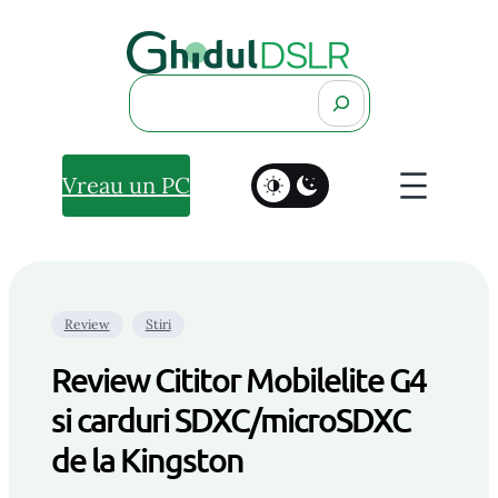
Search
Vreau un PC
Review
Stiri
Review Cititor Mobilelite G4
si carduri SDXC/microSDXC
de la Kingston