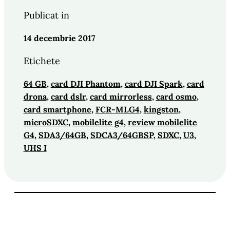
Publicat in
14 decembrie 2017
Etichete
64 GB
, 
card DJI Phantom
, 
card DJI Spark
, 
card
drona
, 
card dslr
, 
card mirrorless
, 
card osmo
, 
card smartphone
, 
FCR-MLG4
, 
kingston
, 
microSDXC
, 
mobilelite g4
, 
review mobilelite
G4
, 
SDA3/64GB
, 
SDCA3/64GBSP
, 
SDXC
, 
U3
, 
UHS I