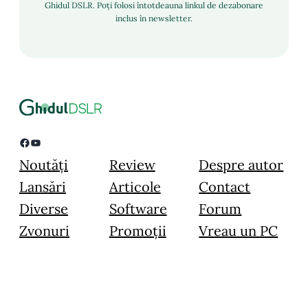
Ghidul DSLR. Poți folosi întotdeauna linkul de dezabonare
inclus în newsletter.
Facebook
YouTube
Noutăți
Review
Despre autor
Lansări
Articole
Contact
Diverse
Software
Forum
Zvonuri
Promoții
Vreau un PC