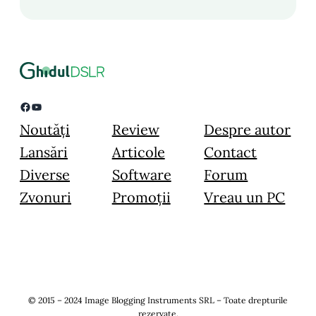
Facebook
YouTube
Noutăți
Review
Despre autor
Lansări
Articole
Contact
Diverse
Software
Forum
Zvonuri
Promoții
Vreau un PC
© 2015 – 2024 Image Blogging Instruments SRL – Toate drepturile
rezervate.