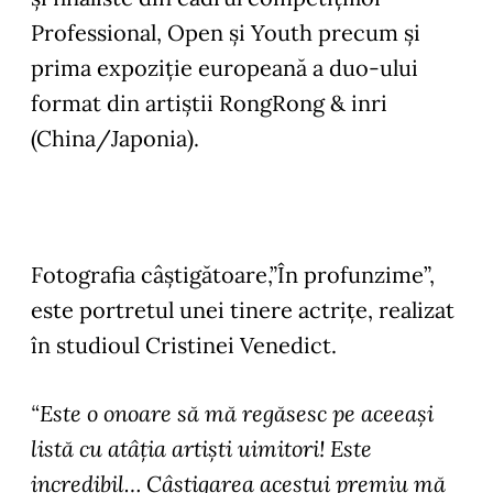
Professional, Open și Youth precum și
prima expoziție europeană a duo-ului
format din artiștii RongRong & inri
(China/Japonia).
Fotografia câștigătoare,
”În profunzime”
,
este portretul unei tinere actrițe, realizat
în studioul Cristinei Venedict.
“Este o onoare să mă regăsesc pe aceeași
listă cu atâția artiști uimitori! Este
incredibil… Câștigarea acestui premiu mă