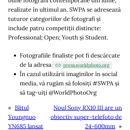
bune fotografii contemporane din lume,
realizate în ultimul an. SWPA se adresează
tuturor categoriilor de fotografi și
include patru competiții distincte:
Professional; Open; Youth și Student.
Fotografiile finaliste pot fi descărcate
de la adresa
press.worldphoto.org
În cazul utilizării imaginilor în social
media, vă rugăm să folosiți #SWPA și
să tag-uiți @WorldPhotoOrg
«
Blitul
Noul Sony RX10 III are un
Youngnuo
obiectiv super-telefoto de
YN685 lansat
24-600mm
»