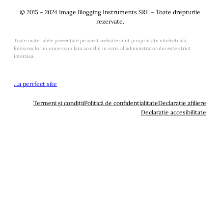
© 2015 – 2024 Image Blogging Instruments SRL – Toate drepturile
rezervate.
Toate materialele prezentate pe acest website sunt prioprietate intelectuală,
folosirea lor in orice scop fara acordul in scris al administratorului este strict
interzisa.
…a perrfect site
Termeni și condiții
Politică de confidențialitate
Declarație afiliere
Declarație accesibilitate