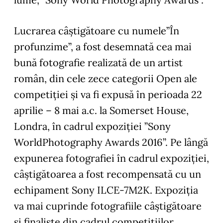
Lucrarea câștigătoare cu numele
”În
profunzime”
, a fost desemnată cea mai
bună fotografie realizată de un artist
român, din cele zece categorii Open ale
competiției și va fi expusă în perioada 22
aprilie – 8 mai a.c. la Somerset House,
Londra, în cadrul expoziției ”Sony
WorldPhotography Awards 2016”. Pe lângă
expunerea fotografiei în cadrul expoziției,
câștigătoarea a fost recompensată cu un
echipament Sony ILCE-7M2K. Expoziția
va mai cuprinde fotografiile câștigătoare
și finaliste din cadrul competițiilor