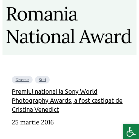
Romania
National Award
Diverse
Stiri
Premiul national la Sony World
Photography Awards, a fost castigat de
Cristina Venedict
25 martie 2016
Deschide b