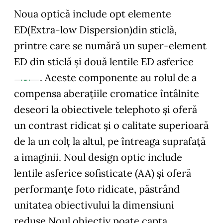
Noua optică include opt elemente
ED(Extra-low Dispersion)din sticlă,
printre care se numără un super-element
ED din sticlă și două lentile ED asferice
. Aceste componente au rolul de a
compensa aberațiile cromatice întâlnite
deseori la obiectivele telephoto și oferă
un contrast ridicat și o calitate superioară
de la un colț la altul, pe întreaga suprafață
a imaginii. Noul design optic include
lentile asferice sofisticate (AA) și oferă
performanțe foto ridicate, păstrând
unitatea obiectivului la dimensiuni
reduse.Noul obiectiv poate capta