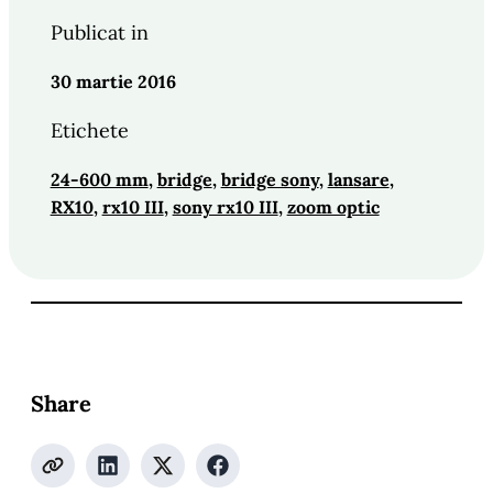
Publicat in
30 martie 2016
Etichete
24-600 mm
, 
bridge
, 
bridge sony
, 
lansare
, 
RX10
, 
rx10 III
, 
sony rx10 III
, 
zoom optic
Share