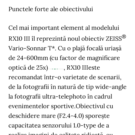
Punctele forte ale obiectivului
Cel mai important element al modelului
®
RX10 III îl reprezintă noul obiectiv ZEISS
Vario-Sonnar T*. Cu o plajă focală uriașă
de 24-600mm (cu factor de magnificare
optică de 25x)
, RX10 IIIeste
recomandat într-o varietate de scenarii,
de la fotografii în natură de tip wide-angle
la fotografii ultra-telephoto în cadrul
evenimentelor sportive.Obiectivul cu
deschidere mare (F2.4-4.0) sporește
capacitatea senzorului 1.0-type de a
realiza imagini de calitate ridicată, cu