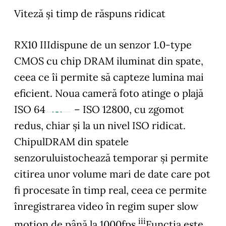
Viteză și timp de răspuns ridicat
RX10 IIIdispune de un senzor 1.0-type
CMOS cu chip DRAM iluminat din spate,
ceea ce îi permite să capteze lumina mai
eficient. Noua cameră foto atinge o plajă
ISO 64
– ISO 12800, cu zgomot
redus, chiar și la un nivel ISO ridicat.
ChipulDRAM din spatele
senzoruluistochează temporar și permite
citirea unor volume mari de date care pot
fi procesate în timp real, ceea ce permite
înregistrarea video în regim super slow
iii
motion de până la 1000fps.
Funcția este