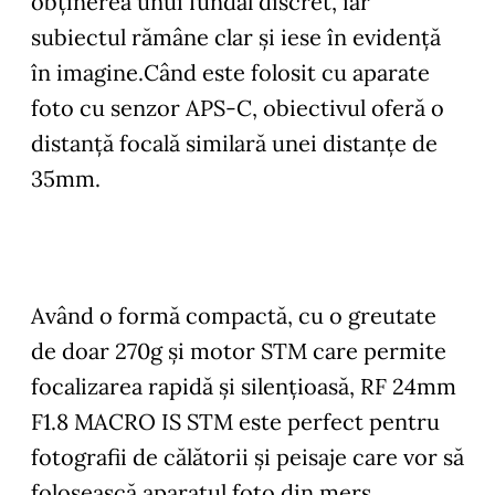
obţinerea unui fundal discret, iar
subiectul rămâne clar şi iese în evidenţă
în imagine.Când este folosit cu aparate
foto cu senzor APS-C, obiectivul oferă o
distanţă focală similară unei distanţe de
35mm.
Având o formă compactă, cu o greutate
de doar 270g şi motor STM care permite
focalizarea rapidă şi silenţioasă, RF 24mm
F1.8 MACRO IS STM este perfect pentru
fotografii de călătorii şi peisaje care vor să
folosească aparatul foto din mers.