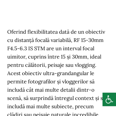
Oferind flexibilitatea dată de un obiectiv
cu distanţă focală variabilă, RF 15-30mm
F4.5-6.3 IS STM are un interval focal
uimitor, cuprins între 15 şi 30mm, ideal
pentru călătorii, peisaje sau vlogging.
Acest obiectiv ultra-grandangular le
permite fotografilor şi vloggerilor să
includă cât mai multe detalii dintr-o
Deschide b
scenă, să surprindă întregul context şi să
includă mai multe subiecte, precum
clădiri sau peisaje naturale incredibile.