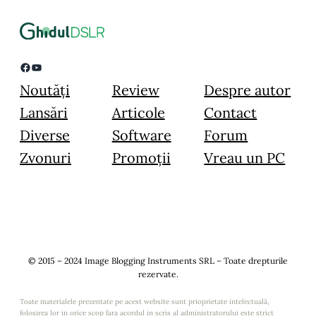
Facebook
YouTube
Noutăți
Review
Despre autor
Lansări
Articole
Contact
Diverse
Software
Forum
Zvonuri
Promoții
Vreau un PC
© 2015 – 2024 Image Blogging Instruments SRL – Toate drepturile
rezervate.
Toate materialele prezentate pe acest website sunt prioprietate intelectuală,
folosirea lor in orice scop fara acordul in scris al administratorului este strict