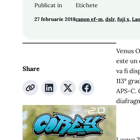
Publicat in
Etichete
27 februarie 2018
canon ef-m
, 
dslr
, 
fuji x
, 
Lao
Venus O
este un 
Share
va fi di
113° gra
APS-C. C
diafragm
Laowa 25