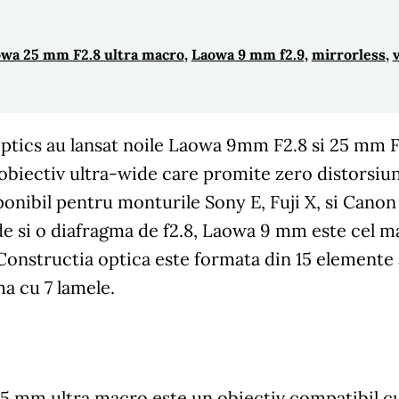
wa 25 mm F2.8 ultra macro
, 
Laowa 9 mm f2.9
, 
mirrorless
, 
ptics au lansat noile Laowa 9mm F2.8 si 25 mm 
obiectiv ultra-wide care promite zero distorsiun
sponibil pentru monturile Sony E, Fuji X, si Can
de si o diafragma de f2.8, Laowa 9 mm este cel m
onstructia optica este formata din 15 elemente a
a cu 7 lamele.
 mm ultra macro este un obiectiv compatibil cu s