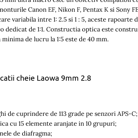
monturile Canon EF, Nikon F, Pentax K si Sony F
are variabila intre 1: 2.5 si 1 : 5, aceste rapoart
 dedicat de 1:1. Constructia optica este construi
 minima de lucru la 1:5 este de 40 mm.
icatii cheie Laowa 9mm 2.8
hi de cuprindere de 113 grade pe senzori APS-C;
ica cu 15 elemente aranjate in 10 grupuri;
amele de diafragma;