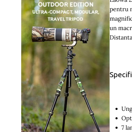
pentru 
magnific
un macro
Distanta
Specif
Ung
Opt
7 l