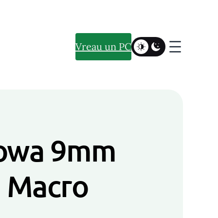
Vreau un PC
Laowa 9mm
a Macro