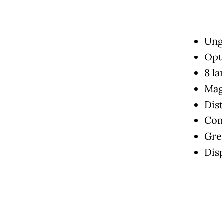
Ung
Opt
8 l
Magn
Dis
Com
Gre
Dis