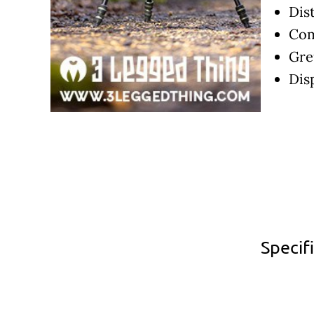
Dis
Com
Gre
Dis
Specif