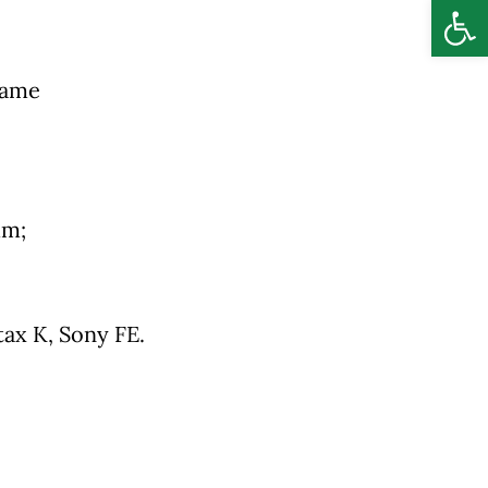
Deschide b
rame
mm;
tax K, Sony FE.