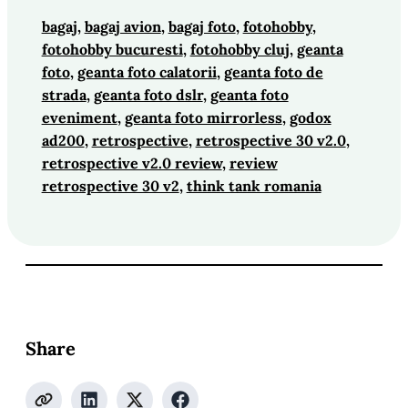
bagaj
, 
bagaj avion
, 
bagaj foto
, 
fotohobby
, 
fotohobby bucuresti
, 
fotohobby cluj
, 
geanta
foto
, 
geanta foto calatorii
, 
geanta foto de
strada
, 
geanta foto dslr
, 
geanta foto
eveniment
, 
geanta foto mirrorless
, 
godox
ad200
, 
retrospective
, 
retrospective 30 v2.0
, 
retrospective v2.0 review
, 
review
retrospective 30 v2
, 
think tank romania
Share