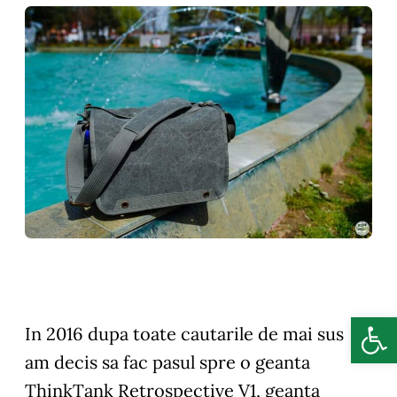
Deschide b
In 2016 dupa toate cautarile de mai sus
am decis sa fac pasul spre o geanta
ThinkTank Retrospective V1, geanta