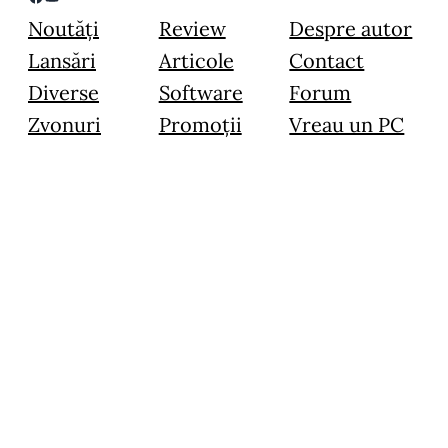
Noutăți
Review
Despre autor
Lansări
Articole
Contact
Diverse
Software
Forum
Zvonuri
Promoții
Vreau un PC
© 2015 – 2024 Image Blogging Instruments SRL – Toate drepturile
rezervate.
Toate materialele prezentate pe acest website sunt prioprietate intelectuală,
folosirea lor in orice scop fara acordul in scris al administratorului este strict
interzisa.
…a perrfect site