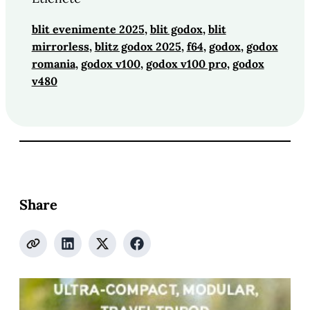
blit evenimente 2025
, 
blit godox
, 
blit
mirrorless
, 
blitz godox 2025
, 
f64
, 
godox
, 
godox
romania
, 
godox v100
, 
godox v100 pro
, 
godox
v480
Share