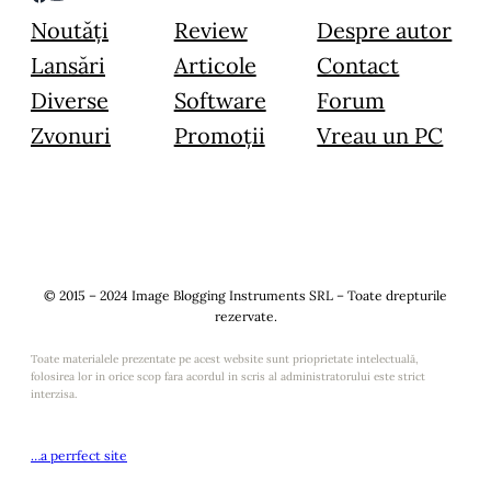
Noutăți
Review
Despre autor
Lansări
Articole
Contact
Diverse
Software
Forum
Zvonuri
Promoții
Vreau un PC
© 2015 – 2024 Image Blogging Instruments SRL – Toate drepturile
rezervate.
Toate materialele prezentate pe acest website sunt prioprietate intelectuală,
folosirea lor in orice scop fara acordul in scris al administratorului este strict
interzisa.
…a perrfect site