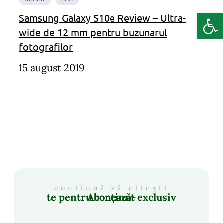
Deschide b
Samsung Galaxy S10e Review – Ultra-
wide de 12 mm pentru buzunarul
fotografilor
15 august 2019
continuă să citești
Abonează-te pentru conținut exclusiv