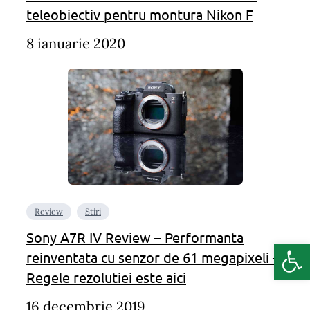
teleobiectiv pentru montura Nikon F
8 ianuarie 2020
Review
Stiri
Sony A7R IV Review – Performanta
Deschide b
reinventata cu senzor de 61 megapixeli –
Regele rezolutiei este aici
16 decembrie 2019