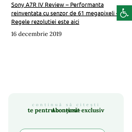
Sony A7R IV Review – Performanta
Deschide b
reinventata cu senzor de 61 megapixeli –
Regele rezolutiei este aici
16 decembrie 2019
continuă să citești
Abonează-te pentru conținut exclusiv