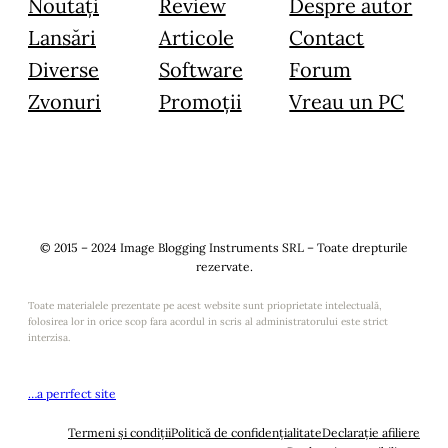
Noutăți
Review
Despre autor
Lansări
Articole
Contact
Diverse
Software
Forum
Zvonuri
Promoții
Vreau un PC
© 2015 – 2024 Image Blogging Instruments SRL – Toate drepturile
rezervate.
Toate materialele prezentate pe acest website sunt prioprietate intelectuală,
folosirea lor in orice scop fara acordul in scris al administratorului este strict
interzisa.
…a perrfect site
Termeni și condiții
Politică de confidențialitate
Declarație afiliere