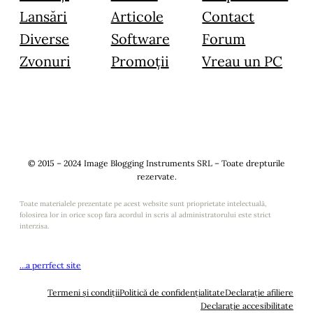
Lansări
Articole
Contact
Diverse
Software
Forum
Zvonuri
Promoții
Vreau un PC
© 2015 – 2024 Image Blogging Instruments SRL – Toate drepturile
rezervate.
Toate materialele prezentate pe acest website sunt prioprietate intelectuală,
folosirea lor in orice scop fara acordul in scris al administratorului este strict
interzisa.
…a perrfect site
Termeni și condiții
Politică de confidențialitate
Declarație afiliere
Declarație accesibilitate