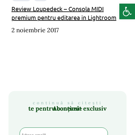
Deschide b
Review Loupedeck – Consola MIDI
premium pentru editarea in Lightroom
2 noiembrie 2017
continuă să citești
Abonează-te pentru conținut exclusiv