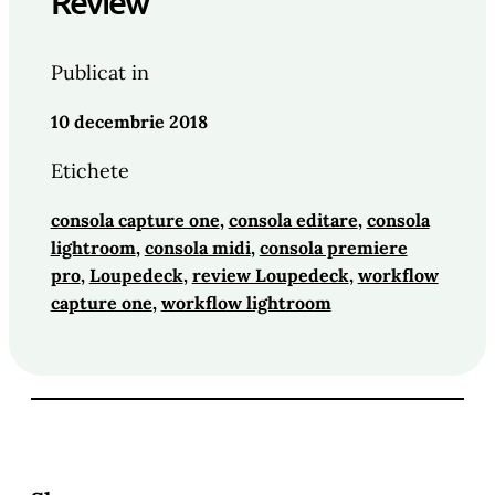
Review
Publicat in
10 decembrie 2018
Etichete
consola capture one
, 
consola editare
, 
consola
lightroom
, 
consola midi
, 
consola premiere
pro
, 
Loupedeck
, 
review Loupedeck
, 
workflow
capture one
, 
workflow lightroom