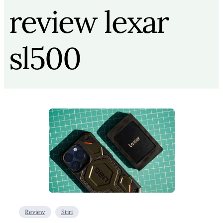
review lexar
sl500
Review
Stiri