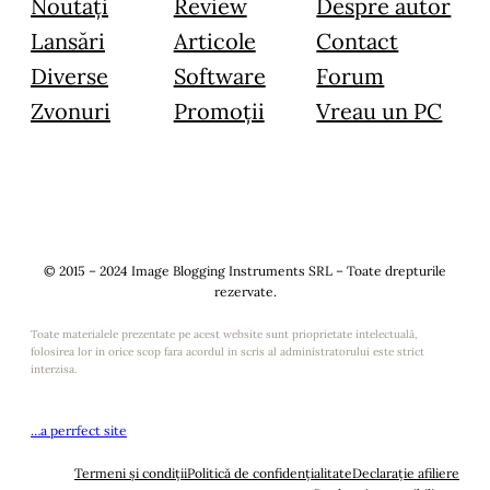
Noutăți
Review
Despre autor
Lansări
Articole
Contact
Diverse
Software
Forum
Zvonuri
Promoții
Vreau un PC
© 2015 – 2024 Image Blogging Instruments SRL – Toate drepturile
rezervate.
Toate materialele prezentate pe acest website sunt prioprietate intelectuală,
folosirea lor in orice scop fara acordul in scris al administratorului este strict
interzisa.
…a perrfect site
Termeni și condiții
Politică de confidențialitate
Declarație afiliere