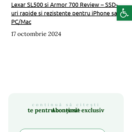
Lexar SL500 si Armor 700 Review – SSD-
Deschide b
uri rapide si rezistente pentru iPhone sau
PC/Mac
17 octombrie 2024
continuă să citești
Abonează-te pentru conținut exclusiv