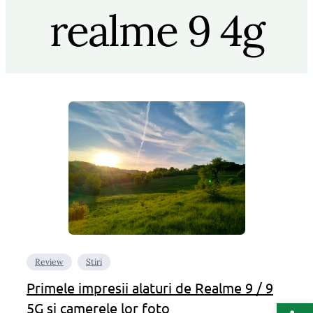
realme 9 4g
Review
Stiri
Primele impresii alaturi de Realme 9 / 9
Deschide b
5G si camerele lor foto