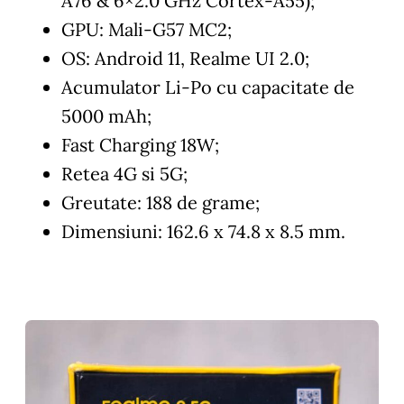
A76 & 6×2.0 GHz Cortex-A55);
GPU: Mali-G57 MC2;
OS: Android 11, Realme UI 2.0;
Acumulator Li-Po cu capacitate de
5000 mAh;
Fast Charging 18W;
Retea 4G si 5G;
Greutate: 188 de grame;
Dimensiuni: 162.6 x 74.8 x 8.5 mm.