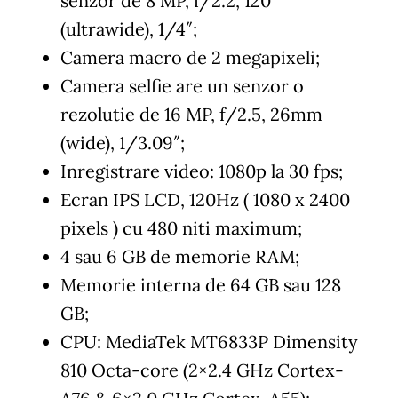
senzor de 8 MP, f/2.2, 120˚
(ultrawide), 1/4″;
Camera macro de 2 megapixeli;
Camera selfie are un senzor o
rezolutie de 16 MP, f/2.5, 26mm
(wide), 1/3.09″;
Inregistrare video: 1080p la 30 fps;
Ecran IPS LCD, 120Hz ( 1080 x 2400
pixels ) cu 480 niti maximum;
4 sau 6 GB de memorie RAM;
Memorie interna de 64 GB sau 128
GB;
CPU: MediaTek MT6833P Dimensity
810 Octa-core (2×2.4 GHz Cortex-