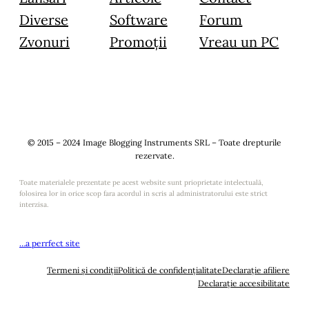
Diverse
Software
Forum
Zvonuri
Promoții
Vreau un PC
© 2015 – 2024 Image Blogging Instruments SRL – Toate drepturile
rezervate.
Toate materialele prezentate pe acest website sunt prioprietate intelectuală,
folosirea lor in orice scop fara acordul in scris al administratorului este strict
interzisa.
…a perrfect site
Termeni și condiții
Politică de confidențialitate
Declarație afiliere
Declarație accesibilitate