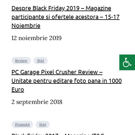
Despre Black Friday 2019 – Magazine
participante si ofertele acestora – 15-17
Noiembrie
12 noiembrie 2019
Deschide b
Review
Stiri
PC Garage Pixel Crusher Review –
Unitate pentru editare foto pana in 1000
Euro
2 septembrie 2018
Promotii
Stiri