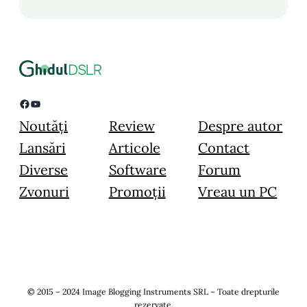
Facebook
YouTube
Noutăți
Review
Despre autor
Lansări
Articole
Contact
Diverse
Software
Forum
Zvonuri
Promoții
Vreau un PC
© 2015 – 2024 Image Blogging Instruments SRL – Toate drepturile
rezervate.