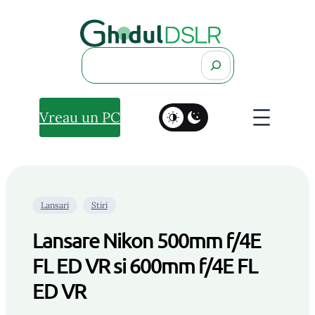
Search
Vreau un PC
Lansari
Stiri
Lansare Nikon 500mm f/4E
FL ED VR si 600mm f/4E FL
ED VR