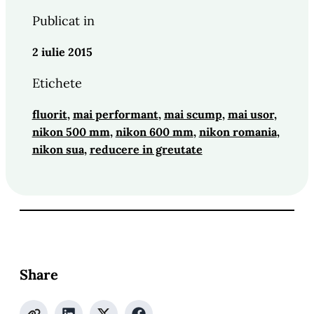
Publicat in
2 iulie 2015
Etichete
fluorit
, 
mai performant
, 
mai scump
, 
mai usor
, 
nikon 500 mm
, 
nikon 600 mm
, 
nikon romania
, 
nikon sua
, 
reducere in greutate
Share