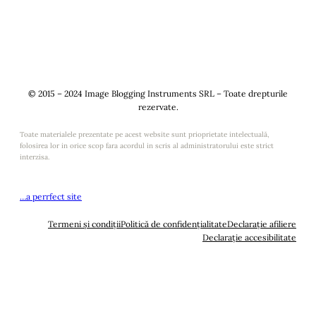
© 2015 – 2024 Image Blogging Instruments SRL – Toate drepturile
rezervate.
Toate materialele prezentate pe acest website sunt prioprietate intelectuală,
folosirea lor in orice scop fara acordul in scris al administratorului este strict
interzisa.
…a perrfect site
Termeni și condiții
Politică de confidențialitate
Declarație afiliere
Declarație accesibilitate