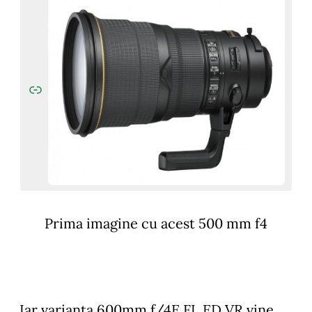
Prima imagine cu acest 500 mm f4
Iar varianta 600mm f/4E FL ED VR vine