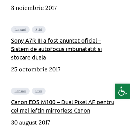
8 noiembrie 2017
Lansari
Stiri
Sony A7R III a fost anuntat oficial –
Sistem de autofocus imbunatatit si
stocare duala
25 octombrie 2017
Deschide b
Lansari
Stiri
Canon EOS M100 – Dual Pixel AF pentru
cel mai ieftin mirrorless Canon
30 august 2017