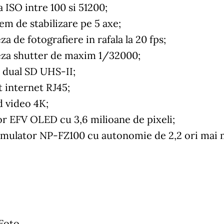
a ISO intre 100 si 51200;
em de stabilizare pe 5 axe;
za de fotografiere in rafala la 20 fps;
eza shutter de maxim 1/32000;
t dual SD UHS-II;
t internet RJ45;
 video 4K;
or EFV OLED cu 3,6 milioane de pixeli;
mulator NP-FZ100 cu autonomie de 2,2 ori mai ma
 Foto