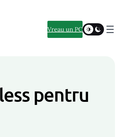
Vreau un PC
rless pentru