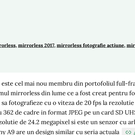
rorless
, 
mirrorless 2017
, 
mirrorless fotografie actiune
, 
mir
este cel mai nou membru din portofoliul full-fr
mul mirrorless din lume ce a fost creat pentru f
 sa fotografieze cu o viteza de 20 fps la rezolut
 362 de cadre in format JPEG pe un card SD U
zolutie de 24.2 megapixel si este un senzor cu ar
y A9 are un design similar cu seria actuala