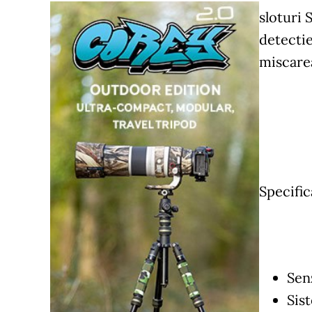
sloturi 
detectie
miscarea
Specific
Sen
Sis