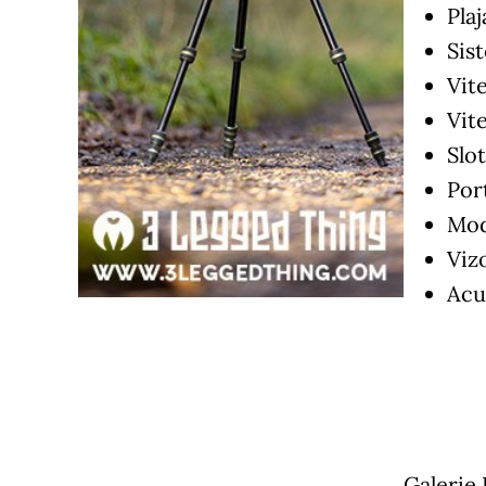
Plaj
Sist
Vite
Vit
Slo
Por
Mod
Viz
Acu
Galerie