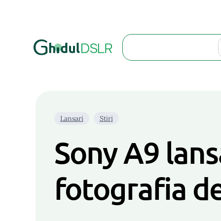
Search
Lansari
Stiri
Sony A9 lansa
fotografia d