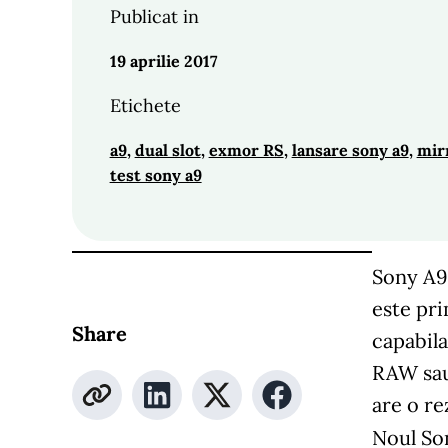
Publicat in
19 aprilie 2017
Etichete
a9
, 
dual slot
, 
exmor RS
, 
lansare sony a9
, 
mir
test sony a9
Sony A9 
este pri
Share
capabila
RAW sau
are o re
Noul Son