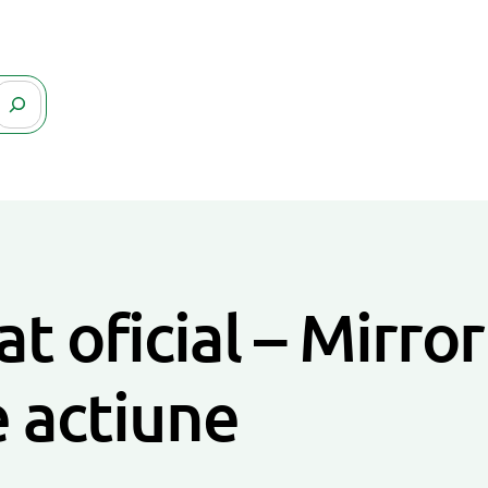
t oficial – Mirro
e actiune